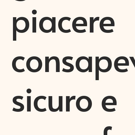
piacere
consapev
sicuro e