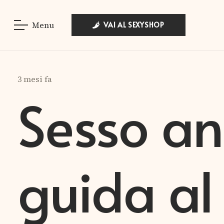
Menu
VAI AL SEXYSHOP
3 mesi fa
Sesso an
guida al